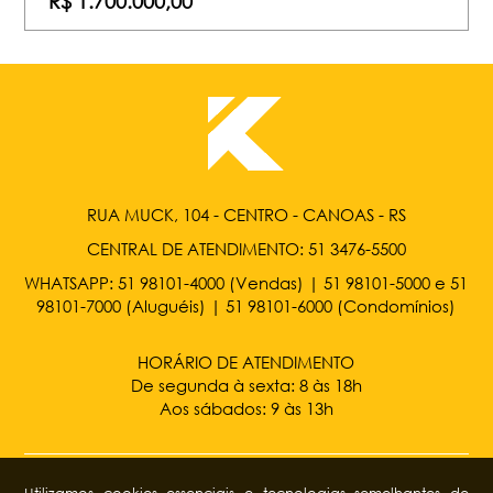
R$ 1.700.000,00
RUA MUCK, 104 - CENTRO - CANOAS - RS
CENTRAL DE ATENDIMENTO:
51 3476-5500
WHATSAPP:
51 98101-4000
(Vendas) |
51 98101-5000
e
51
98101-7000
(Aluguéis) |
51 98101-6000
(Condomínios)
HORÁRIO DE ATENDIMENTO
De segunda à sexta: 8 às 18h
Aos sábados: 9 às 13h
Utilizamos cookies essenciais e tecnologias semelhantes de