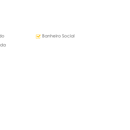
do
Banheiro Social
ada