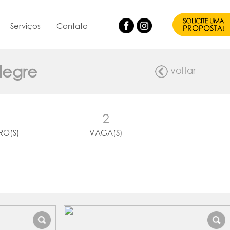
Serviços
Contato
Alegre
voltar
2
RO(S)
VAGA(S)