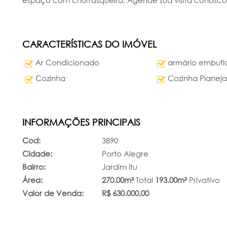
espaço com churrasqueira, Agende sua visita conosco
CARACTERÍSTICAS DO IMÓVEL
Ar Condicionado
armário embuti
Cozinha
Cozinha Planej
INFORMAÇÕES PRINCIPAIS
Cod:
3890
Cidade:
Porto Alegre
Bairro:
Jardim Itu
Área:
270.00m²
Total
193.00m²
Privativo
Valor de Venda:
R$ 630.000,00