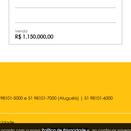
Venda
R$ 1.150.000,00
 98101-5000
e
51 98101-7000
(Aluguéis) |
51 98101-6000
acidade
de acordo com a nossa
Política de Privacidade
e, ao continuar naveg