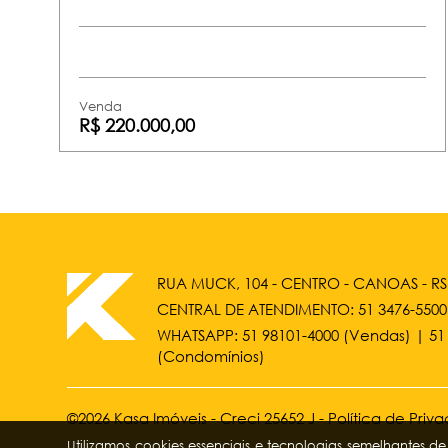
Venda
R$ 220.000,00
RUA MUCK, 104 - CENTRO - CANOAS - RS
CENTRAL DE ATENDIMENTO:
51 3476-5500
WHATSAPP:
51 98101-4000
(Vendas) |
51
(Condomínios)
©2026 Kasa Imóveis - Creci 25652 J -
Política de Priv
Utilizamos cookies essenciais e tecnologias semelhantes 