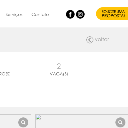
Serviços
Contato
voltar
2
RO(S)
VAGA(S)